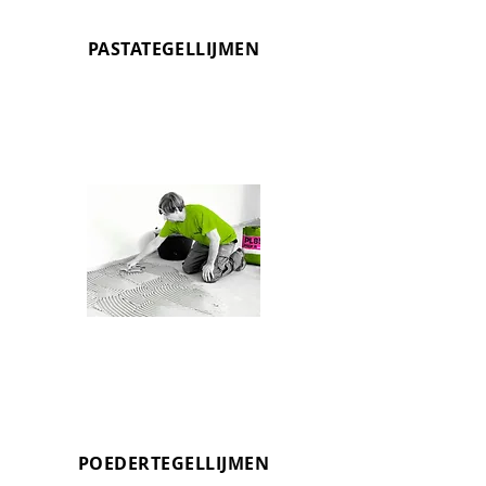
PASTATEGELLIJMEN
STABICOL
Verlijmen met pastalijm voor klein-
en grootformaat tegels en
natuursteen
POEDERTEGELLIJMEN
OMNICEM