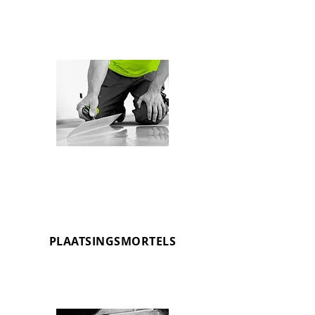
Verlijmen met poederlijm voor alle
soorten tegels en ondergronden
PLAATSINGSMORTELS
OMNIMIX
Traditioneel plaatsen van keramische
tegels en natuursteen