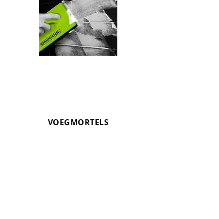
VOEGMORTELS
OMNIFILL
Voegen van keramische tegels en
natuursteen