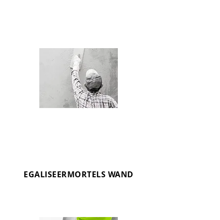
OMNIBIND
Verbeteren met toeslagmiddelen voor
lijmen, voegen en mortels
EGALISEERMORTELS WAND
OMNIMIX
Egaliseren van wanden