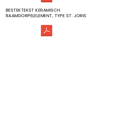
BESTEKTEKST KERAMISCH
RAAMDORPELELEMENT, TYPE ST. JORIS
BESTEKTEKST KERAMISCH
RAAMDORPELELEMENT, TYPE
WIENERBERGER, TERCA
Modellenconfigurator
Hier kunt u heel makkelijk de gewenste
merk, kleur, model en eindsteen kiezen
voor uw keramische raamdorpels. Kunt
u de gewenste model in combinatie
met de kleur niet selecteren neem
dan
contact
op voor de mogelijkheden.
Let op: onderstaande
modelconfigurator geeft alleen onze
keramische raamdorpels weer.
Wanneer u een account aanmaakt en