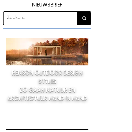
NIEUWSBRIEF
RENSON OUTDOOR DESIGN
STYLES
ZO GAAN NATUUR EN
ARCHITECTUUR HAND IN HAND
DESIGN STYLES: ONTDEK ZE HIER ›