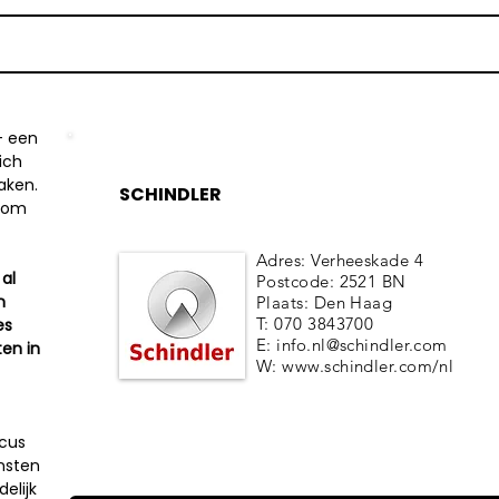
 - een
zich
aken.
SCHINDLER
n om
Adres: Verheeskade 4
 al
Postcode: 2521 BN
n
Plaats: Den Haag
T: 070 3843700
es
E:
info.nl@schindler.com
en in
W:
www.schindler.com/nl
ocus
nsten
elijk