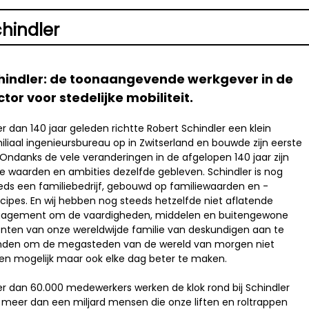
hindler
hindler: de toonaangevende werkgever in de
ctor voor stedelijke mobiliteit.
r dan 140 jaar geleden richtte Robert Schindler een klein
iliaal ingenieursbureau op in Zwitserland en bouwde zijn eerste
t. Ondanks de vele veranderingen in de afgelopen 140 jaar zijn
e waarden en ambities dezelfde gebleven. Schindler is nog
eds een familiebedrijf, gebouwd op familiewaarden en -
ncipes. En wij hebben nog steeds hetzelfde niet aflatende
agement om de vaardigheden, middelen en buitengewone
enten van onze wereldwijde familie van deskundigen aan te
den om de megasteden van de wereld van morgen niet
een mogelijk maar ook elke dag beter te maken.
r dan 60.000 medewerkers werken de klok rond bij Schindler
meer dan een miljard mensen die onze liften en roltrappen