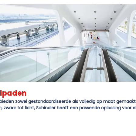
olpaden
 bieden zowel gestandaardiseerde als volledig op maat gemaakte 
in, zwaar tot licht, Schindler heeft een passende oplossing voor 