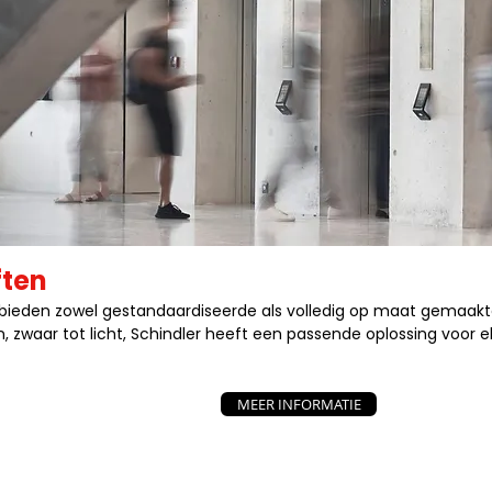
ften
 bieden zowel gestandaardiseerde als volledig op maat gemaakte 
in, zwaar tot licht, Schindler heeft een passende oplossing voor 
MEER INFORMATIE