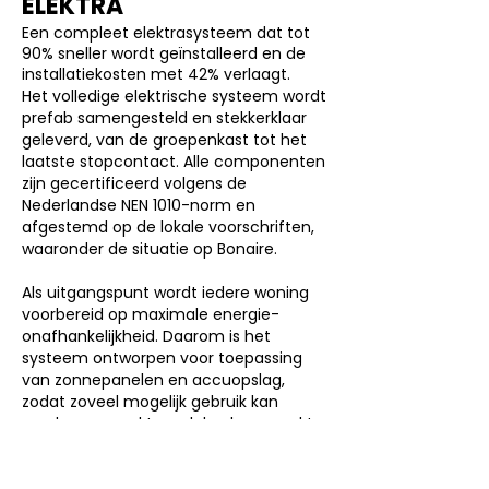
ELEKTRA
Een compleet elektrasysteem dat tot
90% sneller wordt geïnstalleerd en de
installatiekosten met 42% verlaagt.
Het volledige elektrische systeem wordt
prefab samengesteld en stekkerklaar
geleverd, van de groepenkast tot het
laatste stopcontact. Alle componenten
zijn gecertificeerd volgens de
Nederlandse NEN 1010-norm en
afgestemd op de lokale voorschriften,
waaronder de situatie op Bonaire.
Als uitgangspunt wordt iedere woning
voorbereid op maximale energie-
onafhankelijkheid. Daarom is het
systeem ontworpen voor toepassing
van zonnepanelen en accuopslag,
zodat zoveel mogelijk gebruik kan
worden gemaakt van lokaal opgewekte
energie. De reguliere netaansluiting
blijft beschikbaar als betrouwbare