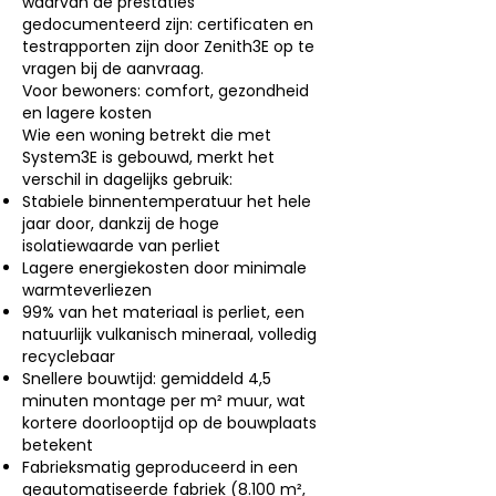
waarvan de prestaties
gedocumenteerd zijn: certificaten en
testrapporten zijn door Zenith3E op te
vragen bij de aanvraag.
Voor bewoners: comfort, gezondheid
en lagere kosten
Wie een woning betrekt die met
System3E is gebouwd, merkt het
verschil in dagelijks gebruik:
Stabiele binnentemperatuur het hele
jaar door, dankzij de hoge
isolatiewaarde van perliet
Lagere energiekosten door minimale
warmteverliezen
99% van het materiaal is perliet, een
natuurlijk vulkanisch mineraal, volledig
recyclebaar
Snellere bouwtijd: gemiddeld 4,5
minuten montage per m² muur, wat
kortere doorlooptijd op de bouwplaats
betekent
Fabrieksmatig geproduceerd in een
geautomatiseerde fabriek (8.100 m²,