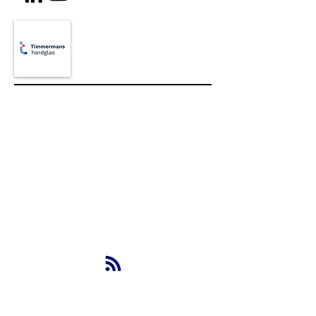
NBS BV
Herenweg 69
1433GX
Kudelstaart
info@nbsbestek.nl
T.
0297-764963
M.
06-16946451
OP DE HOOGTE BLIJVEN VAN DE LAATSTE
NIEUWTJES?