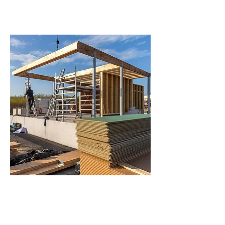
Houtskeletbouw
Totaalpakket voor
houtskeletbouw: prefab hsb
wanden, uitstijvende