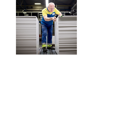
Decoratief plaatmateriaal
Krasbestendige en
onderhoudsvriendelijke decoratieve
spaanplaten en MDF panelen in unieke
designs en texturen of voorzien van
een transparante afwerkingslaag.