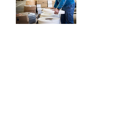
Kantenband
De finishing touch voor
gemelamineerde spaanplaten en MDF:
in melamine- of ABS-kantenband in
hetzelfde design en structuur.