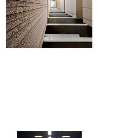
Bruut plaatmateriaal:
spaanplaten en MDF
Spaanplaten en MDF panelen in diverse
kwaliteiten: standaard,
brandvertragend, vochtwerend of met
verlaagd formaldehydegehalte.