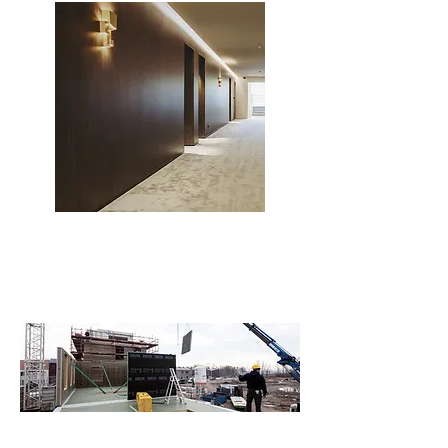
Clicwall wandsystemen
Snelle, duurzame en afgewerkte
voorzet- of scheidingswanden met
kliksysteem