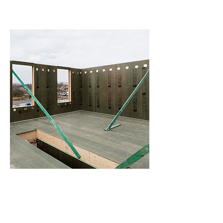
Structurele bouwplaten
Innovatieve en duurzame
structurele panelen die
technische meerwaarde
bieden aan bouwprojecten.