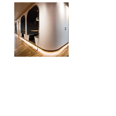
HPL platen
Krasbestendige, kleurvaste en
onderhoudsvriendelijke toplaag voor
spaanplaten en MDF in unieke designs
en texturen.