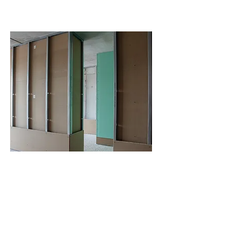
bouwplaten, afgewerkte
panelen en diverse
accessoires.
Voorzetwanden droge
afbouw