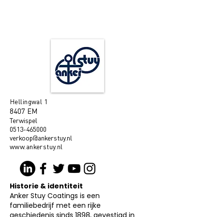
WE MAKE PAINT SPECIAL
DURABLE & INNOVATIVE SINCE
1898
Hellingwal 1
8407 EM
Terwispel
0513-465000
verkoop@ankerstuy.nl
www.ankerstuy.nl
Historie & identiteit
Anker Stuy Coatings is een
familiebedrijf met een rijke
geschiedenis sinds 1898, gevestigd in