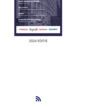
2024 EDITIE
NBS BV
Herenweg 69
1433GX
Kudelstaart
info@nbsbestek.nl
T.
0297-764963
M.
06-16946451