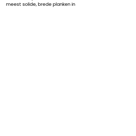
meest solide, brede planken in
levendige kleuren voor een terras
met karakter. Flexibel te monteren,
gebouwd om te imponeren.
Productpagina INFINITY PLUS
NBS BV
Herenweg 69
1433GX
Kudelstaart
info@nbsbestek.nl
T.
0297-764963