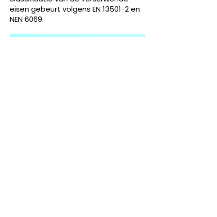
eisen gebeurt volgens EN 13501-2 en
NEN 6069.
MEER INFORMATIE
UNIGLAS ® | TOP
In de huidige tijd wordt aan de
warmte-isolatie steeds hogere eisen
gesteld. Daarom worden steeds