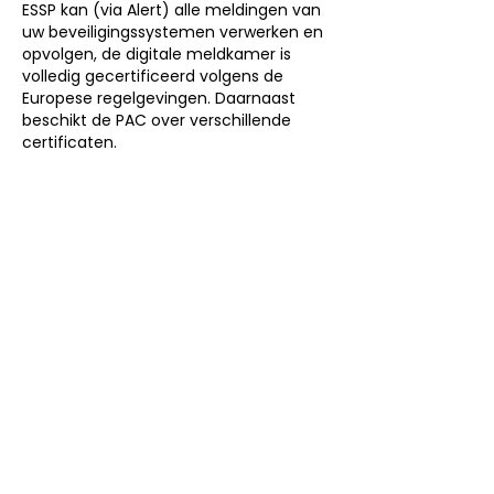
ESSP kan (via Alert) alle meldingen van
uw beveiligingssystemen verwerken en
opvolgen, de digitale meldkamer is
volledig gecertificeerd volgens de
Europese regelgevingen. Daarnaast
beschikt de PAC over verschillende
certificaten.
2. VEBON
DOORMELDING
ESSP kan (via Alert) alle meldingen van
uw brandmeldsysteem conform het
zogenoemde VEBON-protocol
doormelden naar de PAC. Bij een
reguliere melding van het
brandmeldsysteem mag de brandweer
niet direct gebeld worden als de