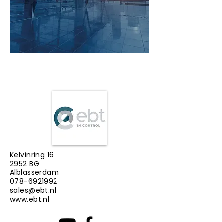
Gebouwautomatisering
in control
Kelvinring 16
2952 BG
Alblasserdam
078-6921992
sales@ebt.nl
www.ebt.nl