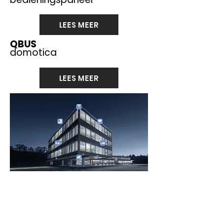
LEES MEER
QBUS
domotica
LEES MEER
ESSP:
Het platform
waar
alle
beveiligin
gs-systemen
samen komen