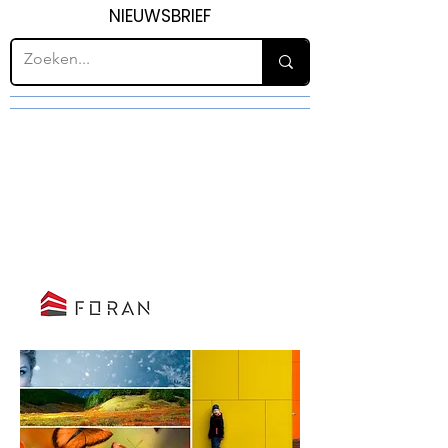
NIEUWSBRIEF
H31
FAÇADE CLADDING
AND
FAÇADE SCREENS