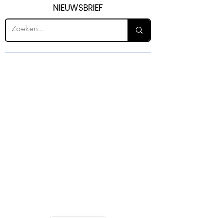
NIEUWSBRIEF
H31
FAÇADE CLADDING
AND
FAÇADE SCREENS