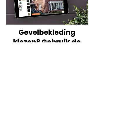
Gevelbekleding
kiezen? Gebruik de
gevelvisualisator!
Visualiseer jouw gevel
Kies je Keralit, dan heb je de keuze uit
heel veel verschillende kleuren en
uitvoeringen. Benieuwd hoe jouw
persoonlijke keuze uitpakt tegen
jouw gevel? Gebruik onze
gevelvisualisator en je ziet het
resultaat direct voor je.
START DE VISUALISATOR