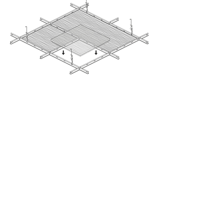
Model SYSTEM bestaat uit panelen met
gepatenteerde drukveren. Hierdoor is
een exacte positiebepaling mogelijk en is
elk paneel van onderaf verwijderbaar.
Daarom kan de diepte van het plenum
minimaal zijn. Gemonteerd met zwarte T-
24 profielen bedraagt ​​de afstand tussen
de panelen 8 mm. Rondom de panelen
wordt een randband aangebracht. Door
het drukveersysteem zijn de panelen ook
geschikt voor gebruik buiten onder een
overkapping. Hierdoor kan het plafond
van binnen naar buiten uitrekken.
Verkrijgbaar in diverse modulaire
afmetingen. Profielen zijn na montage